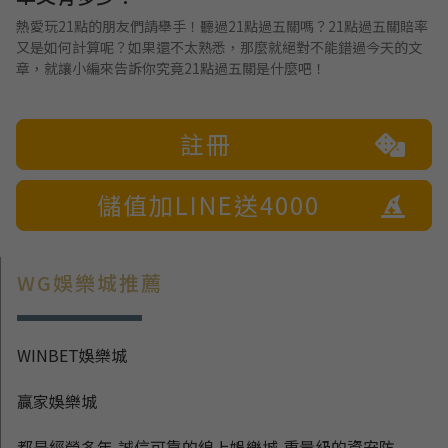
熱愛玩21點的朋友們請舉手！聽過21點過五關嗎？21點過五關賠率
又是如何計算呢？如果還不太熟悉，那麼就絕對不能錯過今天的文
章，就讓小編來告訴你究竟21點過五關是什麼吧！
註冊
儲值加LINE送4000
WG娛樂城推薦
WINBET娛樂城
贏家娛樂城
都是經營多年,誠信可靠的線上娛樂城,重量級的資安防