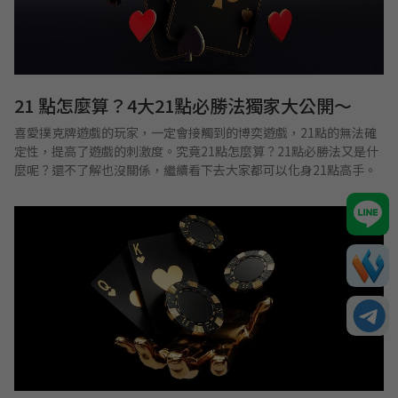
21 點怎麼算？4大21點必勝法獨家大公開～
喜愛撲克牌遊戲的玩家，一定會接觸到的博奕遊戲，21點的無法確
定性，提高了遊戲的刺激度。究竟21點怎麼算？21點必勝法又是什
麼呢？還不了解也沒關係，繼續看下去大家都可以化身21點高手。