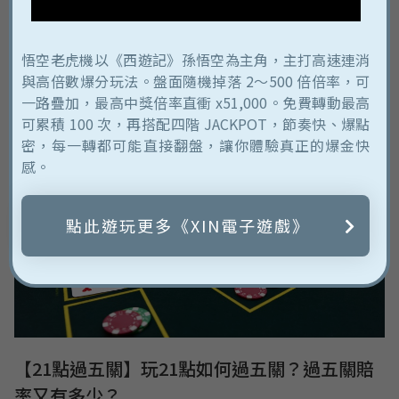
【21點莊家優勢】你有多少機率可以打敗莊家
呢？
悟空老虎機以《西遊記》孫悟空為主角，主打高速連消
很多玩家都認為21點是最公平的遊戲，殊不知莊家優勢其實還是有
與高倍數爆分玩法。盤面隨機掉落 2～500 倍倍率，可
的，本篇文章帶大家認識什麼是21點莊家優勢，並教大家如何破解
一路疊加，最高中獎倍率直衝 x51,000。免費轉動最高
莊家優勢提高自己的勝率。
可累積 100 次，再搭配四階 JACKPOT，節奏快、爆點
密，每一轉都可能直接翻盤，讓你體驗真正的爆金快
感。
點此遊玩更多《XIN電子遊戲》
【21點過五關】玩21點如何過五關？過五關賠
率又有多少？